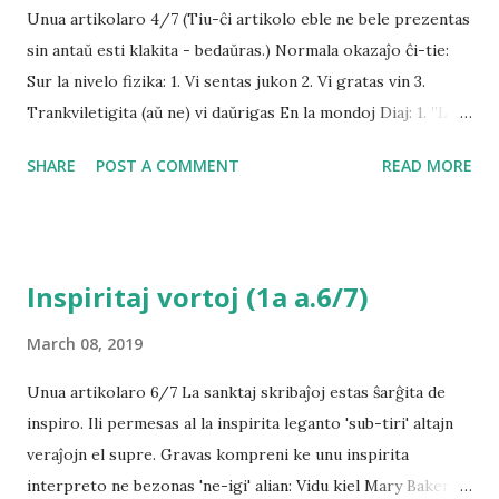
Unua artikolaro 4/7 (Tiu-ĉi artikolo eble ne bele prezentas
sin antaŭ esti klakita - bedaŭras.) Normala okazaĵo ĉi-tie:
Sur la nivelo fizika: 1. Vi sentas jukon 2. Vi gratas vin 3.
Trankviletigita (aŭ ne) vi daŭrigas En la mondoj Diaj: 1. ”L. m.
k. m. p. s. n.” ordonas vin grati vin 2. Estas observebla ke vi
SHARE
POST A COMMENT
READ MORE
obeas 3. La observanto fidas ke ĉio estas bona kaj daŭrigas
Klarigo: Tiuj-ĉi du kalkuletoj priskribas la saman okazon !
La perceptoj de la homaranoj kaj la justaj diamondanoj ne
samas! La diamondaj kontrolantoj ne scias ke n i sent a s
Inspiritaj vortoj (1a a.6/7)
juko j n, kaj la homaranoj klare ne konscias pri la fi-
ordonoj de “L. m. k. m. p. s. n. ”! L a observantoj ne scias ke
March 08, 2019
ordonoj povas esti subkonsciaj, kaj grandparte la
Unua artikolaro 6/7 La sanktaj skribaĵoj estas ŝarĝita de
homaranoj ne scias ke ekzistas observantojn justajn, kiu
inspiro. Ili permesas al la inspirita leganto 'sub-tiri' altajn
helpus se ili scius kiel. Estas senkulpaj agoj fiklarigitaj kiuj
veraĵojn el supre. Gravas kompreni ke unu inspirita
permesas la nuna mondordon daŭri! Pri la fi-ordonoj: En nia
interpreto ne bezonas 'ne-igi' alian: Vidu kiel Mary Baker
situacio ne estas eble tute eviti klini kaj grati sin laŭ ili. La