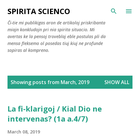
Skip to main content
SPIRITA SCIENCO
Ĉi-tie mi publikigas aron de artikoloj priskribanta
miajn konkludojn pri nia spirita situacio. Mi
avertas ke la pensoj troveblaj eble postulas pli da
mensa fleksemo ol posedas tiuj kiuj ne profunde
sopiras al kompreno.
P
Showing posts from March, 2019
SHOW ALL
o
s
t
La fi-klarigoj / Kial Dio ne
s
intervenas? (1a a.4/7)
March 08, 2019