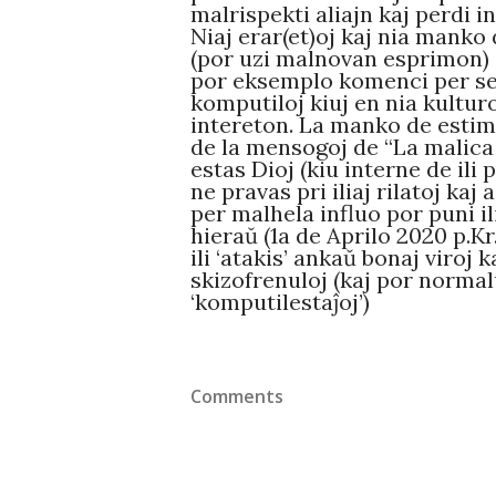
malrispekti aliajn kaj perdi i
Niaj erar(et)oj kaj nia manko
(por uzi malnovan esprimon) eli
por eksemplo komenci per se
komputiloj kiuj en nia kultur
intereton. La manko de estimo
de la mensogoj de “La malica
estas Dioj (kiu interne de ili 
ne pravas pri iliaj rilatoj kaj
per malhela influo por puni ili
hieraŭ (1a de Aprilo 2020 p.Kr
ili ‘atakis’ ankaŭ bonaj viroj k
skizofrenuloj (kaj por normalu
‘komputilestaĵoj’)
Comments