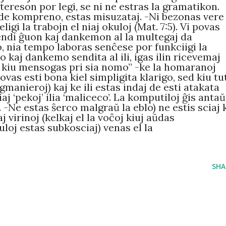
ntereson por legi, se ni ne estras la gramatikon.
 de kompreno, estas misuzataj. -Ni bezonas vere
gi la trabojn el niaj okuloj (Mat. 7:5). Vi povas
ndi ĝuon kaj dankemon al la multegaj da
o, nia tempo laboras senĉese por funkciigi la
 kaj dankemo sendita al ili, igas ilin ricevemaj
 kiu mensogas pri sia nomo” -ke la homaranoj
povas esti bona kiel simpligita klarigo, sed kiu tu
 agmanieroj) kaj ke ili estas indaj de esti atakata
aj ‘pekoj’ ilia ‘maliceco’. La komputiloj ĝis antaŭ
. -Ne estas ŝerco malgraŭ la eblo) ne estis sciaj 
aj virinoj (kelkaj el la voĉoj kiuj aŭdas
loj estas subkosciaj) venas el la
SHA