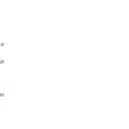
te
ke
RE