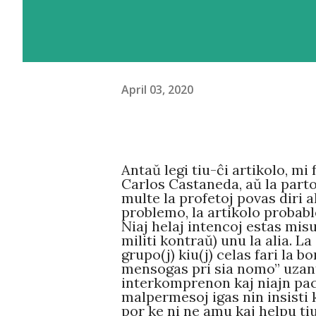
April 03, 2020
Antaŭ legi tiu-ĉi artikolo, mi
Carlos Castaneda, aŭ la parto
multe la profetoj povas diri a
problemo, la artikolo probable
Niaj helaj intencoj estas misu
militi kontraŭ) unu la alia. L
grupo(j) kiu(j) celas fari la 
mensogas pri sia nomo” uzant
interkomprenon kaj niajn paca
malpermesoj igas nin insisti 
por ke ni ne amu kaj helpu ti