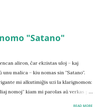
a nomo "Satano"
ncan aliron, ĉar ekzistas uloj – kaj
ŭ unu malica – kiu nomas sin ”Satano”.
igante mi alkutimiĝis uzi la klarignomon:
liaj nomoj” kiam mi parolas aŭ verkas pri
 la malica ”Satano”) La ne-scio ĉi-kampe
READ MORE