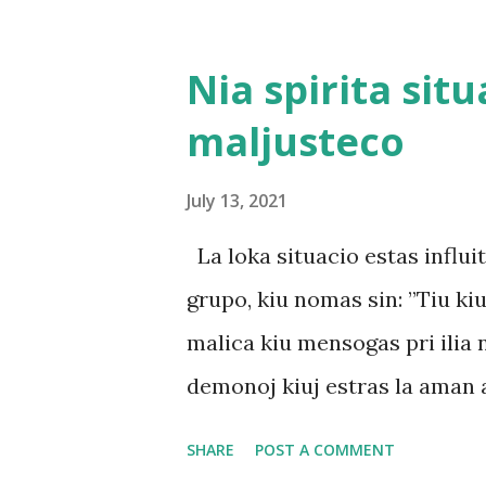
nomoj” sed ili mem longe nomi
tempo de tiu terura juĝeraro,
Nia spirita situ
potencon, kaj nia tergloba mon
maljusteco
unu el ili: Niaj grandaj probl
matura homaro, sed de malicul
July 13, 2021
amaj kiel ili kapablas akti! K
La loka situacio estas influi
ekzistadon kaj influon de la m
grupo, kiu nomas sin: ”Tiu ki
proksimaj Diuloj kaj multaj i
malica kiu mensogas pri ilia 
ne...
demonoj kiuj estras la aman a
trompis multajn da diamondciv
SHARE
POST A COMMENT
Havante Dian aŭtoritaton ili 