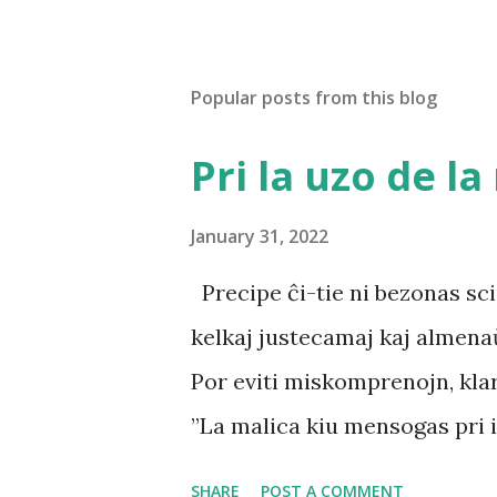
Popular posts from this blog
Pri la uzo de l
January 31, 2022
Precipe ĉi-tie ni bezonas scie
kelkaj justecamaj kaj almena
Por eviti miskomprenojn, klar
”La malica kiu mensogas pri i
la demonoj / diabloj (inklude
SHARE
POST A COMMENT