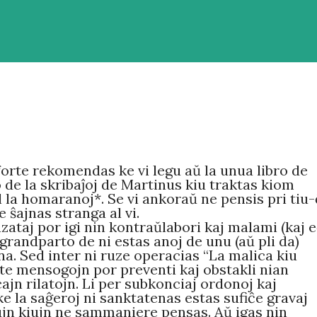
 forte rekomendas ke vi legu aŭ la unua libro de
 de la skribaĵoj de Martinus kiu traktas kiom
l la homaranoj*. Se vi ankoraŭ ne pensis pri tiu-
 ŝajnas stranga al vi.
zataj por igi nin kontraŭlabori kaj malami (kaj 
a grandparto de ni estas anoj de unu (aŭ pli da)
bona. Sed inter ni ruze operacias “La malica kiu
e mensogojn por preventi kaj obstakli nian
jn rilatojn. Li per subkonciaj ordonoj kaj
ke la saĝeroj ni sanktatenas estas sufiĉe gravaj
ujn kiujn ne sammaniere pensas. Aŭ igas nin