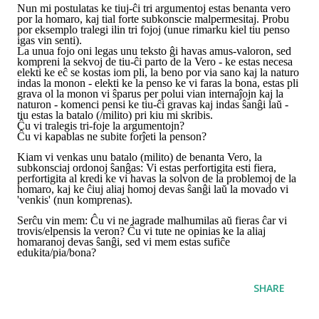
Nun mi postulatas ke tiuj-ĉi tri argumentoj estas benanta vero
por la homaro, kaj tial forte subkonscie malpermesitaj. Probu
por eksemplo tralegi ilin tri fojoj (unue rimarku kiel tiu penso
igas vin senti).
La unua fojo oni legas unu teksto ĝi havas amus-valoron, sed
kompreni la sekvoj de tiu-ĉi parto de la Vero - ke estas necesa
elekti ke eĉ se kostas iom pli, la beno por via sano kaj la naturo
indas la monon - elekti ke la penso ke vi faras la bona, estas pli
grava ol la monon vi ŝparus per polui vian internaĵojn kaj la
naturon - komenci pensi ke tiu-ĉi gravas kaj indas ŝanĝi laŭ -
tiu estas la batalo (/milito) pri kiu mi skribis.
Ĉu vi tralegis tri-foje la argumentojn?
Ĉu vi kapablas ne subite forĵeti la penson?
Kiam vi venkas unu batalo (milito) de benanta Vero, la
subkonsciaj ordonoj ŝanĝas: Vi estas perfortigita esti fiera,
perfortigita al kredi ke vi havas la solvon de la problemoj de la
homaro, kaj ke ĉiuj aliaj homoj devas ŝanĝi laŭ la movado vi
'venkis' (nun komprenas).
Serĉu vin mem: Ĉu vi ne iagrade malhumilas aŭ fieras ĉar vi
trovis/elpensis la veron? Ĉu vi tute ne opinias ke la aliaj
homaranoj devas ŝanĝi, sed vi mem estas sufiĉe
edukita/pia/bona?
SHARE