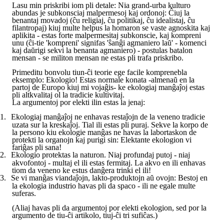
Lasu min priskribi iom pli detale: Nia grand-urba kulturo
abundas je subkonsciaj malpermesoj kaj ordonoj: Ĉiuj la
benantaj movadoj (ĉu religiaj, ĉu politikaj, ĉu idealistaj, ĉu
filantropaj) kiuj multe helpus la homaron se vaste agnoskita kaj
aplikita - estas forte malpermesitaj subkonscie, kaj kompreni
unu (ĉi-tie 'kompreni' signifas 'ŝanĝi agmaniero laŭ' - komenci
kaj daŭrigi sekvi la benanta agmaniero) - postulas batalon
mensan - se militon mensan ne estas pli trafa priskribo.
Primeditu bonvolu tiun-ĉi teorie ege facile komprenebla
eksemplo: Ekologio! Estas normale konata -almenaŭ en la
partoj de Europo kiuj mi vojaĝis- ke ekologiaj manĝaĵoj estas
pli altkvalitaj ol la tradicie kultivitaj.
La argumentoj por elekti ilin estas la jenaj:
1.
Ekologiaj manĝaĵoj ne enhavas restaĵojn de la veneno tradicie
uzata sur la kreskaĵoj. Tial ili estas pli puraj. Sekve la korpo de
la persono kiu ekologie manĝas ne havas la labortaskon de
protekti la organojn kaj purigi sin: Elektante ekologion vi
fariĝas pli sana!
2.
Ekologio protektas la naturon. Niaj profundaj putoj - niaj
akvofontoj - multaj el ili estas fermitaj. La akvo en ili enhavas
tiom da veneno ke estus danĝera trinki el ili!
3.
Se vi manĝas viandaĵojn, lakto-produktojn aŭ ovojn: Bestoj en
la ekologia industrio havas pli da spaco - ili ne egale multe
suferas.
(Aliaj havas pli da argumentoj por elekti ekologion, sed por la
argumento de tiu-ĉi artikolo, tiuj-ĉi tri sufiĉas.)