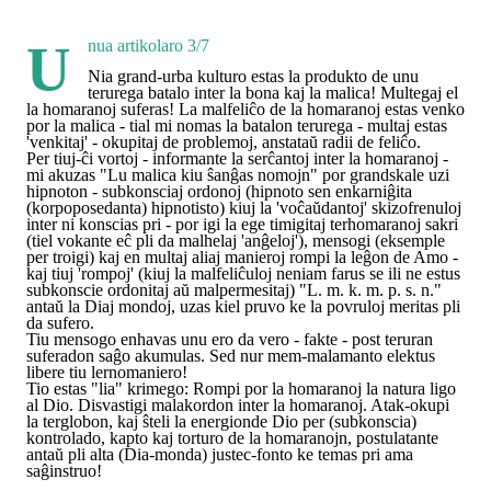
Unua artikolaro 3/7
Nia grand-urba kulturo estas la produkto de unu
terurega batalo inter la bona kaj la malica! Multegaj el
la homaranoj suferas! La malfeliĉo de la homaranoj estas venko
por la malica - tial mi nomas la batalon terurega - multaj estas
'venkitaj' - okupitaj de problemoj, anstataŭ radii de feliĉo.
Per tiuj-ĉi vortoj - informante la serĉantoj inter la homaranoj -
mi akuzas "Lu malica kiu ŝanĝas nomojn" por grandskale uzi
hipnoton - subkonsciaj ordonoj (hipnoto sen enkarniĝita
(korpoposedanta) hipnotisto) kiuj la 'voĉaŭdantoj' skizofrenuloj
inter ni konscias pri - por igi la ege timigitaj terhomaranoj sakri
(tiel vokante eĉ pli da malhelaj 'anĝeloj'), mensogi (eksemple
per troigi) kaj en multaj aliaj manieroj rompi la leĝon de Amo -
kaj tiuj 'rompoj' (kiuj la malfeliĉuloj neniam farus se ili ne estus
subkonscie ordonitaj aŭ malpermesitaj) "L. m. k. m. p. s. n."
antaŭ la Diaj mondoj, uzas kiel pruvo ke la povruloj meritas pli
da sufero.
Tiu mensogo enhavas unu ero da vero - fakte - post teruran
suferadon saĝo akumulas. Sed nur mem-malamanto elektus
libere tiu lernomaniero!
Tio estas "lia" krimego: Rompi por la homaranoj la natura ligo
al Dio. Disvastigi malakordon inter la homaranoj. Atak-okupi
la terglobon, kaj ŝteli la energionde Dio per (subkonscia)
kontrolado, kapto kaj torturo de la homaranojn, postulatante
antaŭ pli alta (Dia-monda) justec-fonto ke temas pri ama
saĝinstruo!