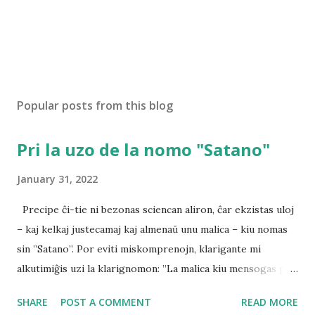
Popular posts from this blog
Pri la uzo de la nomo "Satano"
January 31, 2022
Precipe ĉi-tie ni bezonas sciencan aliron, ĉar ekzistas uloj
– kaj kelkaj justecamaj kaj almenaŭ unu malica – kiu nomas
sin ”Satano”. Por eviti miskomprenojn, klarigante mi
alkutimiĝis uzi la klarignomon: ”La malica kiu mensogas pri
iliaj nomoj” kiam mi parolas aŭ verkas pri la demonoj /
SHARE
POST A COMMENT
READ MORE
diabloj (inklude la malica ”Satano”) La ne-scio ĉi-kampe